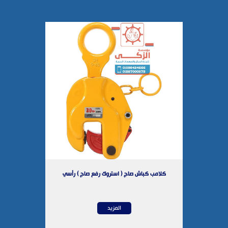
البلاستيك
كلامب كباش صاج ( استروك رفع صاج 
يد
المزيد