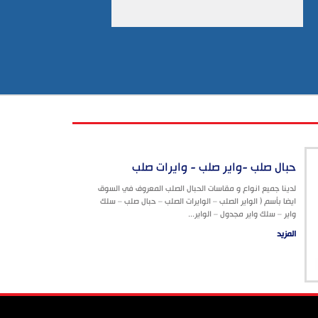
حبال صلب -واير صلب - وايرات صلب
لدينا جميع انواع و مقاسات الحبال الصلب المعروف في السوق
ايضا بأسم ( الواير الصلب – الوايرات الصلب – حبال صلب – سلك
واير – سلك واير مجدول – الواير...
المزيد