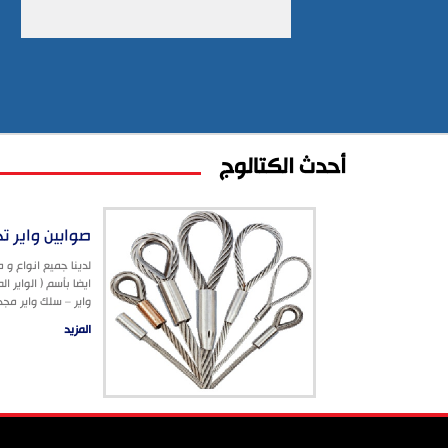
أحدث الكتالوج
صوابين واير ت
لدينا جميع انواع و
ايضا بأسم ( الواير ا
واير – سلك واير مجدو
المزيد