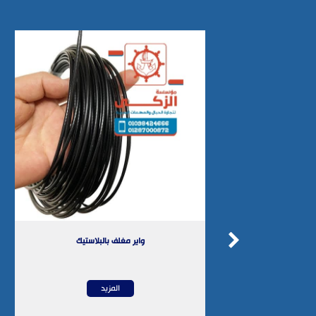
زراجين
واير مغلف ب
المزيد
المز