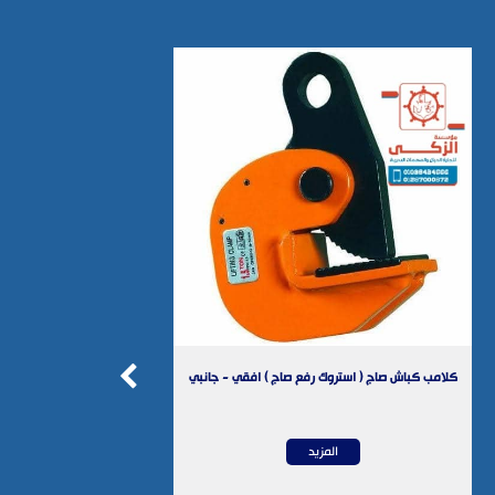
) رأسي
كلامب كباش صاج ( استروك رفع صاج ) افقي - جانبي
المزيد